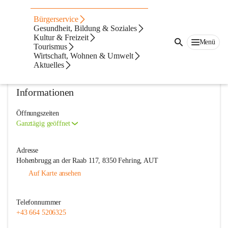
Freiwillige Feuerwehr Hohenbrugg
Bürgerservice
Gesundheit, Bildung & Soziales
@freiwillige-feuerwehr-hohenbrugg
Kultur & Freizeit
Feuerwehr
Menü
Tourismus
Wirtschaft, Wohnen & Umwelt
In CITIES öffnen
Aktuelles
Informationen
Öffnungszeiten
Ganztägig geöffnet
Adresse
Hohenbrugg an der Raab 117, 8350 Fehring, AUT
Auf Karte ansehen
Telefonnummer
+43 664 5206325