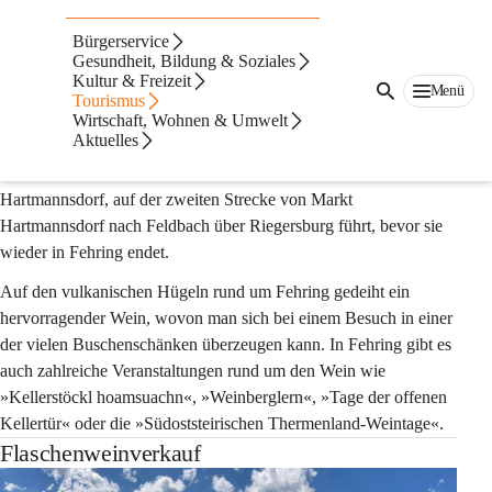
Weinregion Fehring
Bürgerservice
Ein Knotenpunkt der südoststeirischen
Gesundheit, Bildung & Soziales
Kultur & Freizeit
Weinregion ...
Menü
Tourismus
... denn in Fehring endet die von Radkersburg kommende 
Wirtschaft, Wohnen & Umwelt
Aktuelles
Klöcher Weinstraße und beginnt die Thermenland-Weinstraße, 
die über Unterlamm, Großwilfersdorf bis nach Markt 
Hartmannsdorf, auf der zweiten Strecke von Markt 
Hartmannsdorf nach Feldbach über Riegersburg führt, bevor sie 
wieder in Fehring endet.
Auf den vulkanischen Hügeln rund um Fehring gedeiht ein 
hervorragender Wein, wovon man sich bei einem Besuch in einer 
der vielen Buschenschänken überzeugen kann. In Fehring gibt es 
auch zahlreiche Veranstaltungen rund um den Wein wie 
»Kellerstöckl hoamsuachn«, »Weinberglern«, »Tage der offenen 
Kellertür« oder die »Südoststeirischen Thermenland-Weintage«.
Flaschenweinverkauf