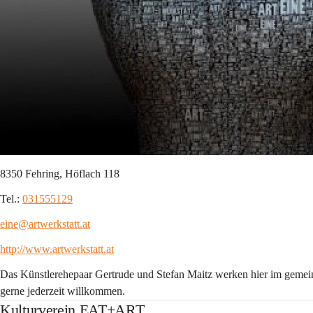
8350 Fehring, Höflach 118
Tel.: 
031555129
eine@artwerkstatt.at
http://www.artwerkstatt.at
Das Künstlerehepaar Gertrude und Stefan Maitz werken hier im gemein
gerne jederzeit willkommen.
Kulturverein EAT+ART