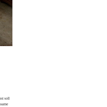
st soll 
nsame 