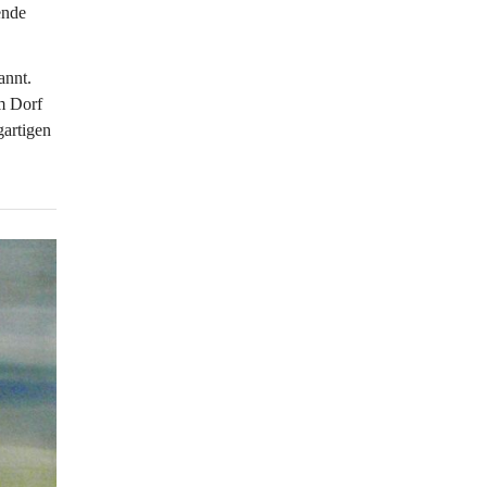
ende 
annt. 
m Dorf 
gartigen 