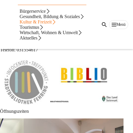
Auf dieser Seite
Bürgerservice
Bücherei
Gesundheit, Bildung & Soziales
Kultur & Freizeit
Menü
Tourismus
Stadtbibliothek Fehring
Wirtschaft, Wohnen & Umwelt
Aktuelles
Grazerstraße 3, 8350 Fehring (Gerberhaus)
Telefon: 031554617
Öffnungszeiten 