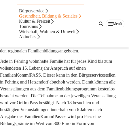
Auf dieser Seite
Bürgerservice
FamilienKommPass
Gesundheit, Bildung & Soziales
Kultur & Freizeit
Menü
Tourismus
Der FamilienKomm!Pass ist ein Service der Gemeinden 
Wirtschaft, Wohnen & Umwelt
Aktuelles
Riegersburg und Fehring und ermöglicht allen Eltern und 
Großeltern mit Kindern von 0 bis 15 Jahren freien Zugang zu 
den regionalen Familienbildungsangeboten.
Jede in Fehring wohnhafte Familie hat für jedes Kind bis zum 
vollendeten 15. Lebensjahr Anspruch auf einen 
FamilienKomm!PASS. Dieser kann in den Bürgerservicestellen 
in Fehring und Hatzendorf abgeholt werden. Damit können alle 
Veranstaltungen aus dem Familienbildungsprogramm kostenlos 
besucht werden. Die Teilnahme an der jeweiligen Veranstaltung 
wird vor Ort im Pass bestätigt. Nach 18 besuchten und 
bestätigten Veranstaltungen innerhalb von 6 Jahren nach 
Ausgabe des FamilienKomm!Passes wird pro Pass eine 
Bildungsprämie im Wert von 300 Euro in Form von 