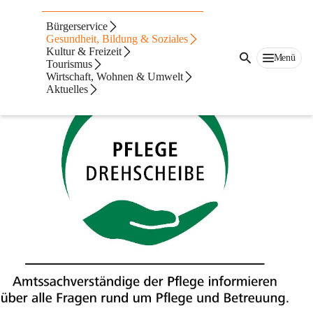
Pflegedrehscheibe
Bürgerservice
des Landes Steiermark
Gesundheit, Bildung & Soziales
Kultur & Freizeit
Information, Beratung, Unterstützung
Menü
Tourismus
Wirtschaft, Wohnen & Umwelt
Aktuelles