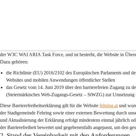
Barrierefreiheit
1. Präambel
Die Stadtgemeinde Fehring setzt sich gemeinsam mit ihrem Technologiep
Website 
fehring.at
 ein. Dabei orientiert man sich an den "Richtlinien 
der W3C WAI ARIA Task Force, und ist bestrebt, die Website in Über
Dazu gehören:
die Richtlinie (EU) 2016/2102 des Europäischen Parlaments und de
Websites und mobilen Anwendungen öffentlicher Stellen
das Gesetz vom 14. Juni 2019 über den barrierefreien Zugang zu d
(Steiermärkisches Web-Zugangs-Gesetz – StWZG) zur Umsetzung d
Diese Barrierefreiheitserklärung gilt für die Website 
fehring.at
 und wurd
der Stadtgemeinde Fehring sowie einer externen Bewertung durch un
und Aktualisierung der Erklärung erfolgt mindestens einmal jährlich o
der Barrierefreiheit bewertet und gegebenenfalls angepasst, um den g
2. Stand der Vereinbarkeit mit den Anforderungen