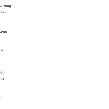
setzung 
 von 
 Wenn 
nd 
der 
der 
, 
 