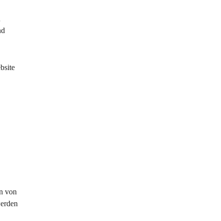
 
nd 
bsite 
n von 
erden 