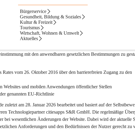
Bürgerservice
Gesundheit, Bildung & Soziales
Kultur & Freizeit
Tourismus
Wirtschaft, Wohnen & Umwelt
Aktuelles
artner citiesapps für einen höchstmöglichen Grad an Barrierefreiheit f
für barrierefreie Webinhalte (WCAG) 2.1", sowie den Best-Practice Vor
einstimmung mit den anwendbaren gesetzlichen Bestimmungen zu gesta
s Rates vom 26. Oktober 2016 über den barrierefreien Zugang zu den 
en Websites und mobilen Anwendungen öffentlicher Stellen 
er genannten EU-Richtlinie
e zuletzt am 28. Januar 2026 bearbeitet und basiert auf der Selbstbewe
seren Technologiepartner citiesapps S&R GmbH. Die regelmäßige Über
der bei wesentlichen Änderungen der Website. Dabei wird der aktuelle 
esetzlichen Anforderungen und den Bedürfnissen der Nutzer gerecht zu 