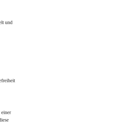
lt und 
reiheit 
 einer 
diese 