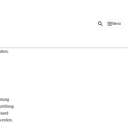
Auf dieser Seite
Menü
ür ihre 
gaben 
lten. 
rtung 
prüfung 
Stand 
werden.