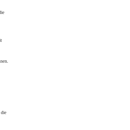
die 
t 
nen. 
 die 