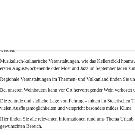
Tourismus
Kulturgenuss und Thermennähe
Fehring besitzt alle Vorteile einer gut strukturierten Kleinstadt. Der m
Treffpunkt für Jung und Alt.
Auf den zahlreichen Spazier- und Wanderwegen durch die hügelige, vo
werden.
Musikalisch-kulinarische Veranstaltungen, wie das Kellerstöckl hoam
ersten Augustwochenende oder Most und Jazz im September laden zum 
Regionale Veranstaltungen im Thermen- und Vulkanland finden Sie unt
Bei unseren Weinbauern kann vor Ort hervorragender Wein verkostet u
Die zentrale und südliche Lage von Fehring – mitten im Steierischen 
vielen Ausflugsmöglichkeiten und verspricht besonders mildes Klima.
Hier finden Sie alle relevanten Informationen rund ums Thema Urlaub
gewünschten Bereich.