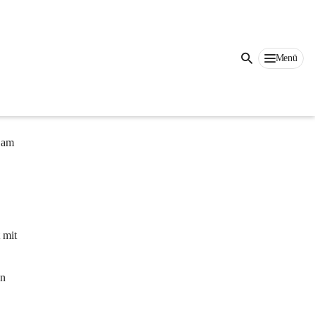
 ein 
Menü
fahren 
 am 
 mit 
n 