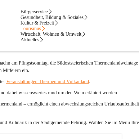
Bürgerservice
Gesundheit, Bildung & Soziales
Kultur & Freizeit
arkante Hauptplatz, die zahlreichen Geschäfte, Gasthäuser und Cafés sind
Tourismus
Wirtschaft, Wohnen & Umwelt
Aktuelles
n ehemaligen Vulkanen geprägte Landschaft kann viel Interessantes er
suachn am Pfingstsonntag, die Südoststeierischen Thermenlandweintage
Mitfeiern ein.
er 
Veranstaltungen Thermen und Vulkanland
.
nd dabei wissenswertes rund um den Wein erläutert werden.
Thermenland – ermöglicht einen abwechslungsreichen Urlaubsaufenthalt
 und Kulinarik in der Stadtgemeinde Fehring. Wählen Sie im Menü Ihre