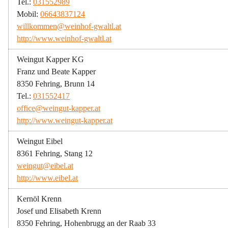
Tel.: 
031552989
Mobil: 
06643837124
willkommen@weinhof-gwaltl.at
http://www.weinhof-gwaltl.at
Weingut Kapper KG
Franz und Beate Kapper
8350 Fehring, Brunn 14
Tel.: 
031552417
office@weingut-kapper.at
http://www.weingut-kapper.at
Weingut Eibel
8361 Fehring, Stang 12
weingut@eibel.at
http://www.eibel.at
Kernöl Krenn
Josef und Elisabeth Krenn
8350 Fehring, Hohenbrugg an der Raab 33