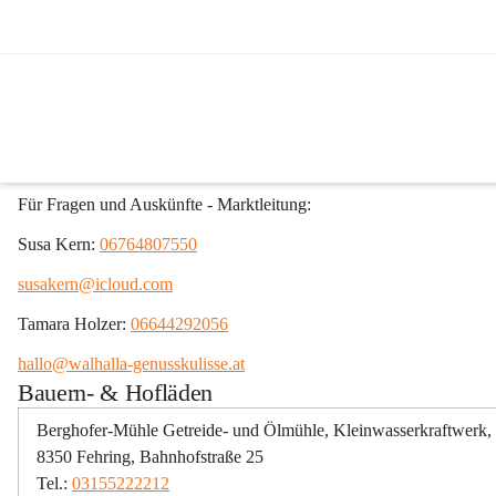
Regionale Produkte
Fehringer Samstagsmarkt
Samstags von 8:00 bis 12:00 Uhr am Fehringer Hauptplatz rund um 
Für Fragen und Auskünfte - Marktleitung: 
Susa Kern: 
06764807550
susakern@icloud.com
Tamara Holzer: 
06644292056
hallo@walhalla-genusskulisse.at
Bauern- & Hofläden
Berghofer-Mühle Getreide- und Ölmühle, Kleinwasserkraftwerk,
8350 Fehring, Bahnhofstraße 25
Tel.: 
03155222212