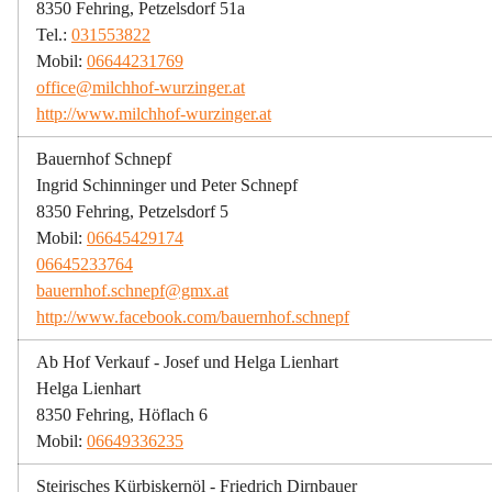
8350 Fehring, Petzelsdorf 51a
Tel.: 
031553822
Mobil: 
06644231769
office@milchhof-wurzinger.at
http://www.milchhof-wurzinger.at
Bauernhof Schnepf
Ingrid Schinninger und Peter Schnepf
8350 Fehring, Petzelsdorf 5
Mobil: 
06645429174
06645233764
bauernhof.schnepf@gmx.at
http://www.facebook.com/bauernhof.schnepf
Ab Hof Verkauf - Josef und Helga Lienhart
Helga Lienhart
8350 Fehring, Höflach 6
Mobil: 
06649336235
Steirisches Kürbiskernöl - Friedrich Dirnbauer