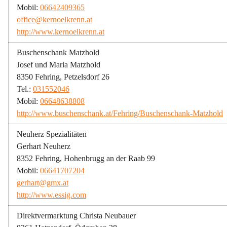
Mobil: 
06642409365
office@kernoelkrenn.at
http://www.kernoelkrenn.at
Buschenschank Matzhold
Josef und Maria Matzhold
8350 Fehring, Petzelsdorf 26
Tel.: 
031552046
Mobil: 
06648638808
http://www.buschenschank.at/Fehring/Buschenschank-Matzhold
Neuherz Spezialitäten
Gerhart Neuherz
8352 Fehring, Hohenbrugg an der Raab 99
Mobil: 
06641707204
gerhart@gmx.at
http://www.essig.com
Direktvermarktung Christa Neubauer