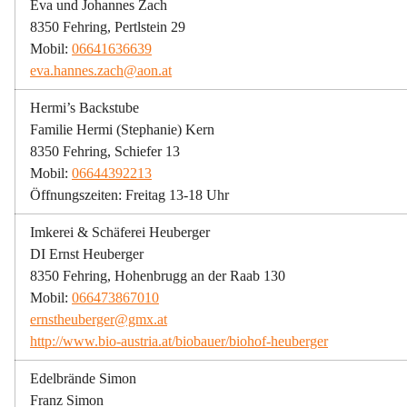
Eva und Johannes Zach
8350 Fehring, Pertlstein 29
Mobil: 
06641636639
eva.hannes.zach@aon.at
Hermi’s Backstube
Familie Hermi (Stephanie) Kern
8350 Fehring, Schiefer 13
Mobil: 
06644392213
Öffnungszeiten: Freitag 13-18 Uhr
Imkerei & Schäferei Heuberger
DI Ernst Heuberger
8350 Fehring, Hohenbrugg an der Raab 130
Mobil: 
066473867010
ernstheuberger@gmx.at
http://www.bio-austria.at/biobauer/biohof-heuberger
Edelbrände Simon
Franz Simon