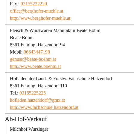
Fax.: 
03155222220
office@berghofer-muehle.at
http://www.berghofer-muehle.at
Fleisch & Wurstwaren Manufaktur Beate Böhm
Beate Böhm
8361 Fehring, Hatzendorf 94
Mobil: 
06643447198
genuss@beate-boehm.at
http://www.beate.boehm.at
Hofladen der Land- & Forstw. Fachschule Hatzendorf
8361 Fehring, Hatzendorf 110
Tel.: 
03155225225
hofladen.hatzendorf@gmx.at
http://www.fachschule-hatzendorf.at
Ab-Hof-Verkauf
Milchhof Wurzinger