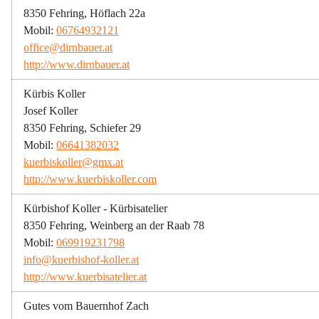
8350 Fehring, Höflach 22a
Mobil: 
06764932121
office@dirnbauer.at
http://www.dirnbauer.at
Kürbis Koller
Josef Koller
8350 Fehring, Schiefer 29
Mobil: 
06641382032
kuerbiskoller@gmx.at
http://www.kuerbiskoller.com
Kürbishof Koller - Kürbisatelier
8350 Fehring, Weinberg an der Raab 78
Mobil: 
069919231798
info@kuerbishof-koller.at
http://www.kuerbisatelier.at
Gutes vom Bauernhof Zach