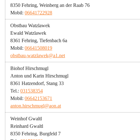
8350 Fehring, Weinberg an der Raab 76
Mobil: 
06641722928
Obstbau Watzlawek
Ewald Watzlawek
8361 Fehring, Tiefenbach 6a
Mobil: 
06641508019
obstbau-watzlawek@a1.net
Biohof Hirschmugl
Anton und Karin Hirschmugl
8361 Hatzendorf, Stang 33
Tel.: 
031538354
Mobil: 
06642153671
anton.hirschmugl@aon.at
Weinhof Gwaltl
Reinhard Gwaltl
8350 Fehring, Burgfeld 7