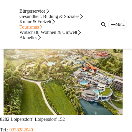
Auf dieser Seite
Bürgerservice
Thermennähe
Gesundheit, Bildung & Soziales
Kultur & Freizeit
Menü
Tourismus
Thermalquelle Loipersdorf GmbH & CoKG
Wirtschaft, Wohnen & Umwelt
Aktuelles
8282 Loipersdorf, Loipersdorf 152
Tel.: 
0338282040