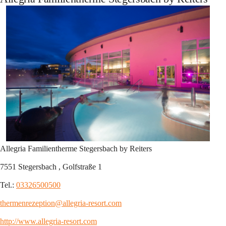
Allegria Familientherme Stegersbach by Reiters
7551 Stegersbach , Golfstraße 1
Tel.: 
03326500500
thermenrezeption@allegria-resort.com
http://www.allegria-resort.com