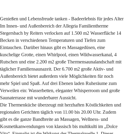
Genießen und Lebensfreude tanken - Badeerlebnis für jedes Alter
Im Innen- und Außenbereich der Allegria Familientherme 
Stegersbach by Reiters verlocken auf 1.500 m2 Wasserfläche 14 
Becken in verschiedenen Temperaturen und Tiefen zum 
Eintauchen. Darüber hinaus gibt es Massagedüsen, eine 
kuschelige Grotte, einen Whirlpool, einen Wildwasserkanal, 4 
Rutschen und eine 2.200 m2 große Thermensaunalandschaft mit 
täglicher Familiensaunazeit. Der 6.700 m2 große Aktiv- und 
Außenbereich bietet außerdem viele Möglichkeiten für noch 
mehr Spiel und Spaß. Auf drei Ebenen laden Ruheräume zum 
Verweilen ein: Wasserbetten, eleganter Whisperroom und große 
Saunaterrasse mit wunderbarer Aussicht.
Die Thermenküche überzeugt mit herzhaften Köstlichkeiten und 
regionalen Gerichten täglich von 11.00 bis 20.00 Uhr. Zudem 
gibt es die ganze Bandbreite an Massagen, Wellness- und 
Kosmetikanwendungen von klassisch bis multikulti im „Dolce 
Vita“. Einmalig ist die Wirkung der Thermalquelle 1. Dieser 