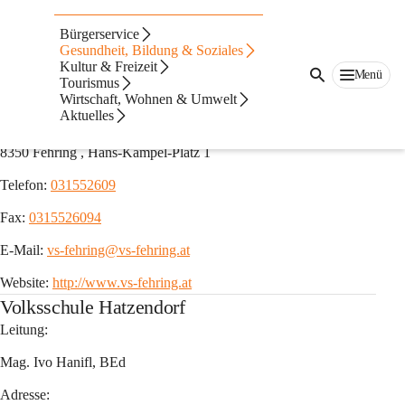
Auf dieser Seite
Bürgerservice
Schulen
Gesundheit, Bildung & Soziales
Kultur & Freizeit
Menü
Tourismus
Volksschule Fehring
Wirtschaft, Wohnen & Umwelt
Aktuelles
Adresse:
8350 Fehring , Hans-Kampel-Platz 1
Telefon: 
031552609
Fax: 
0315526094
E-Mail: 
vs-fehring@vs-fehring.at
Website: 
http://www.vs-fehring.at
Volksschule Hatzendorf
Leitung:
Mag. Ivo Hanifl, BEd
Adresse: