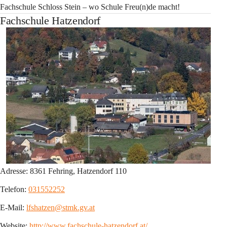
Fachschule Schloss Stein – wo Schule Freu(n)de macht!
Fachschule Hatzendorf
Adresse: 
8361 Fehring, Hatzendorf 110
Telefon: 
031552252
E-Mail: 
lfshatzen@stmk.gv.at
Website: 
http://www.fachschule-hatzendorf.at/