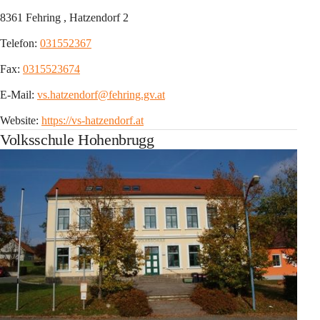
8361 Fehring , Hatzendorf 2
Telefon: 
031552367
Fax: 
0315523674
E-Mail: 
vs.hatzendorf@fehring.gv.at
Website: 
https://vs-hatzendorf.at
Volksschule Hohenbrugg