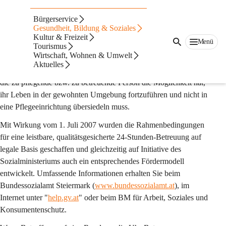
24-Stunden-Betreuung
Bürgerservice
Die Lebenserwartung in Österreich steigt, und immer mehr 
Gesundheit, Bildung & Soziales
Kultur & Freizeit
pflegebedürftige Menschen wollen den letzten Lebensabschnitt 
Menü
Tourismus
in den eigenen vier Wänden verbringen.
Wirtschaft, Wohnen & Umwelt
Aktuelles
Die 24-Stunden-Betreuung stellt eine Betreuungsform dar, in der 
die zu pflegende bzw. zu betreuende Person die Möglichkeit hat, 
ihr Leben in der gewohnten Umgebung fortzuführen und nicht in 
eine Pflegeeinrichtung übersiedeln muss.
Mit Wirkung vom 1. Juli 2007 wurden die Rahmenbedingungen 
für eine leistbare, qualitätsgesicherte 24-Stunden-Betreuung auf 
legale Basis geschaffen und gleichzeitig auf Initiative des 
Sozialministeriums auch ein entsprechendes Fördermodell 
entwickelt. Umfassende Informationen erhalten Sie beim 
Bundessozialamt Steiermark (
www.bundessozialamt.at
), im 
Internet unter "
help.gv.at
" oder beim BM für Arbeit, Soziales und 
Konsumentenschutz.