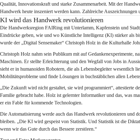
Qualität, Innovationskraft und starke Zusammenarbeit. Mit der Handwe
Handwerk heute inszeniert werden kann. Zahlreiche Auszeichnungen un
KI wird das Handwerk revolutionieren
Die Handwerksregion FAIRing mit Unterlamm, Kapfenstein und Stadtg
Eindrücke geben, wie und wo Künstliche Intelligenz (KI) stärker als bi
wurde der „Digital Sensemaker“ Christoph Holz in die Kulturhalle Jo
Christoph Holz nahm sein Publikum mit auf Gedankenexperimente, nahm
Maschinen. Er stellte Erleichterung und den Wegfall von Jobs in Aussi
sieht er in humanoiden Robotern, die als Lebensbegleiter wesentlich l
Mobilitätsprobleme und finde Lösungen in buchstäblichen allen Leben
„Die Zukunft wird nicht gestaltet, sie wird programmiert“, attestierte d
Familie gebracht habe. Holz ist gelernter Informatiker und das, was m
er ein Fable für kommende Technologien.
Die Automatisierung werde auch das Handwerk revolutionieren und do
bleiben. „Die KI wird gespeist von Statistik. Und Statistik ist die Dik
wenn wir das Gute durch das Bessere zerstören.“