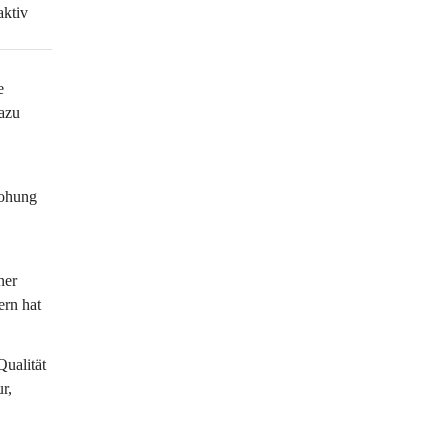
ktiv 
e 
azu 
rohung 
ner 
rn hat 
ualität 
r, 