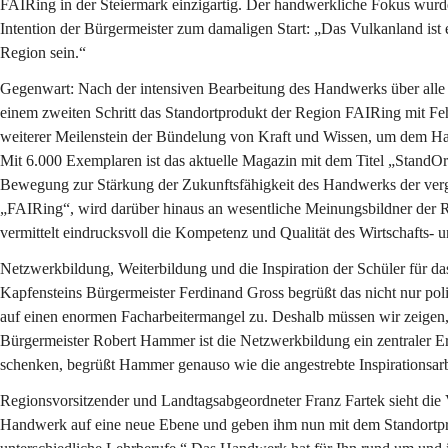
FAIRing in der Steiermark einzigartig. Der handwerkliche Fokus wur
Intention der Bürgermeister zum damaligen Start: „Das Vulkanland ist
Region sein.“
Gegenwart: Nach der intensiven Bearbeitung des Handwerks über all
einem zweiten Schritt das Standortprodukt der Region FAIRing mit Feh
weiterer Meilenstein der Bündelung von Kraft und Wissen, um dem Han
Mit 6.000 Exemplaren ist das aktuelle Magazin mit dem Titel „StandOrt“
Bewegung zur Stärkung der Zukunftsfähigkeit des Handwerks der verg
„FAIRing“, wird darüber hinaus an wesentliche Meinungsbildner der Re
vermittelt eindrucksvoll die Kompetenz und Qualität des Wirtschafts
Netzwerkbildung, Weiterbildung und die Inspiration der Schüler für d
Kapfensteins Bürgermeister Ferdinand Gross begrüßt das nicht nur polit
auf einen enormen Facharbeitermangel zu. Deshalb müssen wir zeigen,
Bürgermeister Robert Hammer ist die Netzwerkbildung ein zentraler
schenken, begrüßt Hammer genauso wie die angestrebte Inspirationsarb
Regionsvorsitzender und Landtagsabgeordneter Franz Fartek sieht di
Handwerk auf eine neue Ebene und geben ihm nun mit dem Standortprod