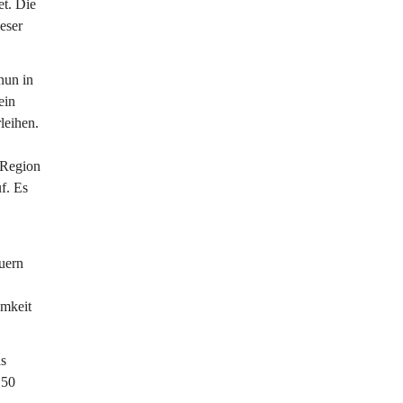
t. Die 
eser 
nun in 
ein 
leihen. 
 Region 
f. Es 
uern 
 
mkeit 
s 
 50 