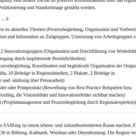
ätsplus), eine höhere Dichte an positiver Kommunikation über das region
sitionierung und Standortimage gestärkt werden.
, …):
zu aktuellen Themen (Prozessbegleitung, Organisation und Vorberei
tion und Information an Zielgruppen, Umsetzung von Arbeitsgruppen z
d 2 Innovationsgruppen (Organisation und Durchführung von Weiterbil
egung durch inspirierende Persönlichkeiten)
zessbegleitung, Koordination und begleitende Organisation der Outpu
ia, 10 Beiträge in Regionalmedien, 2 Plakate, 2 Beiträge in 
 und -stärkung über Pressearbeit)
der oder Printprodukt (Bewerbung von Best Practice Beispielen bzw. 
ording, die Visionsbilder und Innovationsfelder sichtbar machen)
) (Projektmanagement und Prozessbegleitung durch Regionalexperte(n)
die FAIRing zu einem lebens- und zukunftsorientierten Raum machen. 
 Ob in Bildung, Kulinarik, Weinbau oder Dienstleistung: Die Region ve