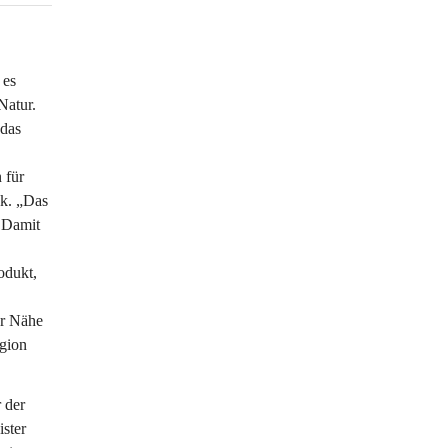
es 
Natur. 
das 
 für 
k. „Das 
 Damit 
odukt, 
er Nähe 
gion 
 der 
ster 