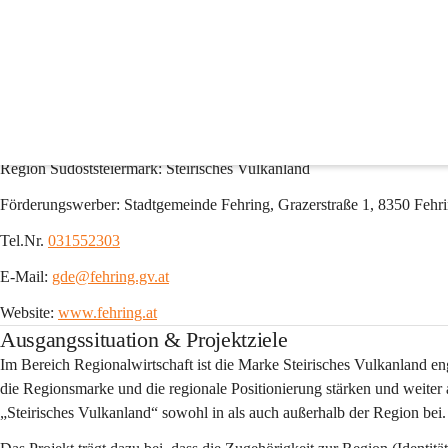
FAIRing die Handwerksr
Projektkurzbeschreibung
Projektname: FAIRing - Handwerksregion im Steirischen Vulkanland
Region Südoststeiermark: Steirisches Vulkanland
Förderungswerber: Stadtgemeinde Fehring, Grazerstraße 1, 8350 Fehr
Tel.Nr. 
031552303
E-Mail: 
gde@fehring.gv.at
Website: 
www.fehring.at
Ausgangssituation & Projektziele
Im Bereich Regionalwirtschaft ist die Marke Steirisches Vulkanland e
die Regionsmarke und die regionale Positionierung stärken und weiter 
„Steirisches Vulkanland“ sowohl in als auch außerhalb der Region bei.