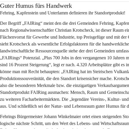
Guter Humus fürs Handwerk
Fehring, Kapfenstein und Unterlamm definieren ihr Standortprodukt!
Der Begriff „FAIRing“ meint den die drei Gemeinden Fehring, Kapfen
nach Regionalwissenschaftler Christian Krotscheck, ist dieser Raum 
Flächenvorrat für Gewerbe und Industrie, top Preisgefüge und mit der
sieht Krotscheck als wesentliche Erfolgsfaktoren für die handwerklich
landwirtschaftliche Ressourcenquelle stehe der drei Gemeinden umfas
„FAIRings“ Potenzial. „Plus 700 Jobs in den vergangenen 10 Jahren ma
sind 16 Prozent Steigerung“, legt er nach. 4.320 Arbeitsplätze gibt e
könne man mit Recht behaupten: „FAIRing hat im Steirischen Vulkanl
Produktionssouveränität, die den Standort krisensicher mache. Krotsc
also die besonderen Merkmale bzw. die einzigartigen Verkaufsargumen
Standortprodukt FAIRing ausmachen: Mensch, Raum und Gemeinschaft! D
zu weiteren Facharbeitermärkten. Die „legendäre Vereins-, Kultur- und
aus. Und schließlich sei der Natur- und Lebensraum guter Humus für di
Fehrings Bürgermeister Johann Winkelmaier ortet einen steigenden Stol
logische nächste Schritt, um den Wert des Lebens- und Wirtschaftsra