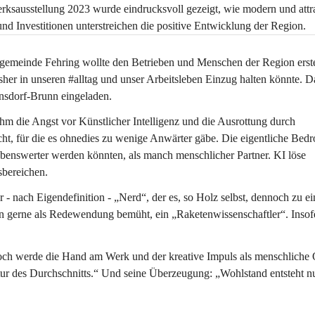
rksausstellung 2023 wurde eindrucksvoll gezeigt, wie modern und attra
d Investitionen unterstreichen die positive Entwicklung der Region.
emeinde Fehring wollte den Betrieben und Menschen der Region erst
sher in unseren #alltag und unser Arbeitsleben Einzug halten könnte. D
hnsdorf-Brunn eingeladen.
 die Angst vor Künstlicher Intelligenz und die Ausrottung durch 
cht, für die es ohnedies zu wenige Anwärter gäbe. Die eigentliche Bed
iebenswerter werden könnten, als manch menschlicher Partner. KI löse 
sbereichen.
er - nach Eigendefinition - „Nerd“, der es, so Holz selbst, dennoch zu ei
an gerne als Redewendung bemüht, ein „Raketenwissenschaftler“. Insofe
ch werde die Hand am Werk und der kreative Impuls als menschliche Q
tatur des Durchschnitts.“ Und seine Überzeugung: „Wohlstand entsteht nu