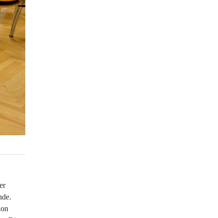
er 
nde. 
ion 