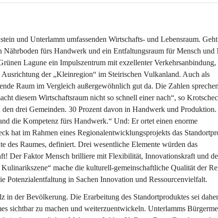
stein und Unterlamm umfassenden Wirtschafts- und Lebensraum. Geht 
ein Nährboden fürs Handwerk und ein Entfaltungsraum für Mensch und 
 Grünen Lagune ein Impulszentrum mit exzellenter Verkehrsanbindung, 
e Ausrichtung der „Kleinregion“ im Steirischen Vulkanland. Auch als 
sende Raum im Vergleich außergewöhnlich gut da. Die Zahlen sprechen
cht diesem Wirtschaftsraum nicht so schnell einer nach“, so Krotschec
s in den drei Gemeinden. 30 Prozent davon in Handwerk und Produktion.
and die Kompetenz fürs Handwerk.“ Und: Er ortet einen enorme 
heck hat im Rahmen eines Regionalentwicklungsprojekts das Standortpr
te des Raumes, definiert. Drei wesentliche Elemente würden das 
er Faktor Mensch brilliere mit Flexibilität, Innovationskraft und d
 Kulinarikszene“ mache die kulturell-gemeinschaftliche Qualität der Re
e Potenzialentfaltung in Sachen Innovation und Ressourcenvielfalt.
z in der Bevölkerung. Die Erarbeitung des Standortproduktes sei daher
umes sichtbar zu machen und weiterzuentwickeln. Unterlamms Bürgermei