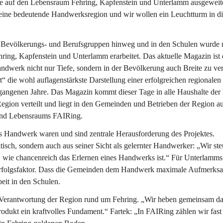
de auf den Lebensraum Fehring, Kapfenstein und Unterlamm ausgeweite
 eine bedeutende Handwerksregion und wir wollen ein Leuchtturm in di
e Bevölkerungs- und Berufsgruppen hinweg und in den Schulen wurde 
ring, Kapfenstein und Unterlamm erarbeitet. Das aktuelle Magazin ist 
dwerk nicht nur Tiefe, sondern in der Bevölkerung auch Breite zu ver
 die wohl auflagenstärkste Darstellung einer erfolgreichen regionalen 
angenen Jahre. Das Magazin kommt dieser Tage in alle Haushalte der
gion verteilt und liegt in den Gemeinden und Betrieben der Region au
- und Lebensraums FAIRing.
as Handwerk waren und sind zentrale Herausforderung des Projektes. 
isch, sondern auch aus seiner Sicht als gelernter Handwerker: „Wir ste
 wie chancenreich das Erlernen eines Handwerks ist.“ Für Unterlamms
 Erfolgsfaktor. Dass die Gemeinden dem Handwerk maximale Aufmerksa
eit in den Schulen.
e Verantwortung der Region rund um Fehring. „Wir heben gemeinsam da
ukt ein kraftvolles Fundament.“ Fartek: „In FAIRing zählen wir fast