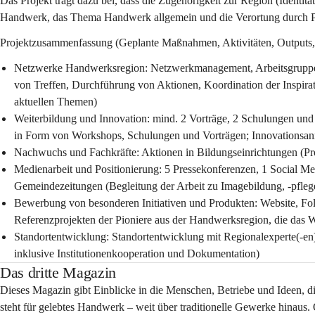
Das Projekt trägt dazu bei, dass die Zugehörigkeit zur Region (Identit
Handwerk, das Thema Handwerk allgemein und die Verortung durch Po
Projektzusammenfassung (Geplante Maßnahmen, Aktivitäten, Outputs
Netzwerke Handwerksregion: Netzwerkmanagement, Arbeitsgruppen 
von Treffen, Durchführung von Aktionen, Koordination der Inspira
aktuellen Themen)
Weiterbildung und Innovation: mind. 2 Vorträge, 2 Schulungen un
in Form von Workshops, Schulungen und Vorträgen; Innovationsanr
Nachwuchs und Fachkräfte: Aktionen in Bildungseinrichtungen (Pro
Medienarbeit und Positionierung: 5 Pressekonferenzen, 1 Social Med
Gemeindezeitungen (Begleitung der Arbeit zu Imagebildung, -pflege
Bewerbung von besonderen Initiativen und Produkten: Website, Fol
Referenzprojekten der Pioniere aus der Handwerksregion, die das W
Standortentwicklung: Standortentwicklung mit Regionalexperte(-en
inklusive Institutionenkooperation und Dokumentation)
Das dritte Magazin
Dieses Magazin gibt Einblicke in die Menschen, Betriebe und Ideen, 
steht für gelebtes Handwerk – weit über traditionelle Gewerke hinaus.