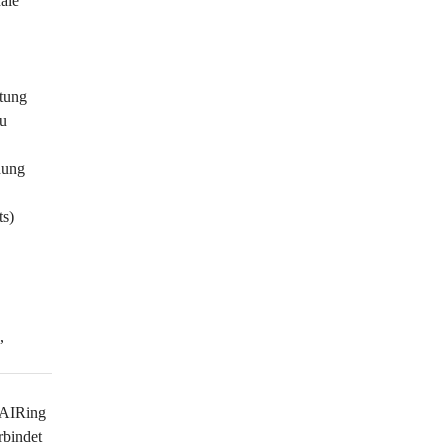
ale 
tung 
u 
dung 
ts)
, 
FAIRing 
rbindet 