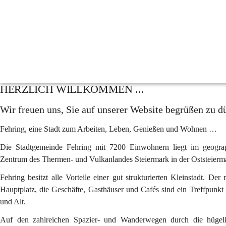
Fehring
Suche
nach
Inhalten
Amtstafel
und
mehr...
Gemeindezeitung
Müllabfuhrkalender
HERZLICH WILLKOMMEN ...
Wir freuen uns, Sie auf unserer Website begrüßen zu d
Fehring, eine Stadt zum Arbeiten, Leben, Genießen und Wohnen …
Die Stadtgemeinde Fehring mit 7200 Einwohnern liegt im geograp
Zentrum des Thermen- und Vulkanlandes Steiermark in der Oststeierm
Fehring besitzt alle Vorteile einer gut strukturierten Kleinstadt. Der
Hauptplatz, die Geschäfte, Gasthäuser und Cafés sind ein Treffpunkt 
und Alt.
Auf den zahlreichen Spazier- und Wanderwegen durch die hügeli