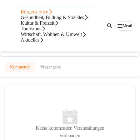
Freiwillige Feuerwehr Johnsdorf-
Bürgerservice
Brunn
Gesundheit, Bildung & Soziales
Kultur & Freizeit
Menü
@freiwillige-feuerwehr-johnsdorf-brunn
Tourismus
Feuerwehr
Wirtschaft, Wohnen & Umwelt
Aktuelles
In CITIES öffnen
Kommende
Vergangene
Keine kommenden Veranstaltungen
vorhanden