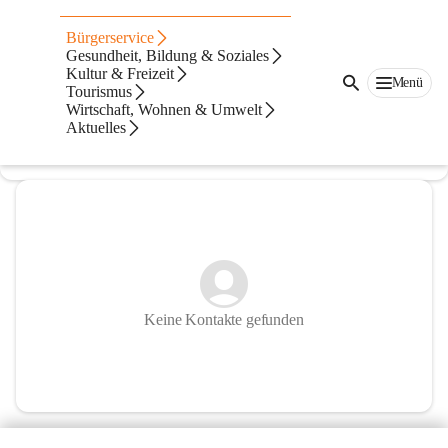
Freiwillige Feuerwehr Johnsdorf-
Bürgerservice
Brunn
Gesundheit, Bildung & Soziales
Kultur & Freizeit
Menü
@freiwillige-feuerwehr-johnsdorf-brunn
Tourismus
Feuerwehr
Wirtschaft, Wohnen & Umwelt
Aktuelles
In CITIES öffnen
Keine Kontakte gefunden