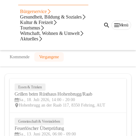
Freiwillige Feuerwehr Hohenbrugg
Bürgerservice
Gesundheit, Bildung & Soziales
@freiwillige-feuerwehr-hohenbrugg
Kultur & Freizeit
Feuerwehr
Menü
Tourismus
Wirtschaft, Wohnen & Umwelt
In CITIES öffnen
Aktuelles
Kommende
Vergangene
Essen & Trinken
18
Grillen beim Rüsthaus Hohenbrugg/Raab
JUL
Sa., 18. Juli 2026, 14:00 - 20:00
Hohenbrugg an der Raab 117, 8350 Fehring, AUT
Gemeinschaft & Vereinsleben
13
Feuerlöscher Überprüfung
JUN
Sa., 13. Juni 2026, 06:00 - 09:00