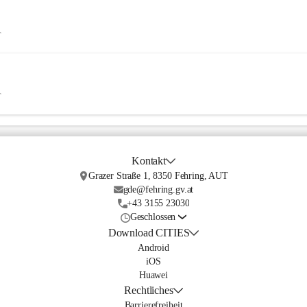
T
T
Kontakt
Grazer Straße 1, 8350 Fehring, AUT
gde@fehring.gv.at
+43 3155 23030
Geschlossen
Download CITIES
Android
iOS
Huawei
Rechtliches
Barrierefreiheit