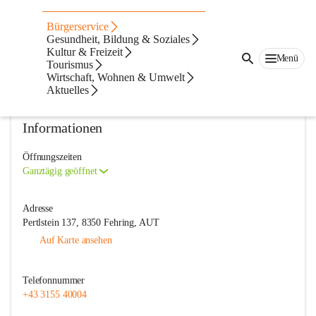
Freiwillige Feuerwehr Pertlstein
Bürgerservice
Gesundheit, Bildung & Soziales
@freiwillige-feuerwehr-pertlstein
Kultur & Freizeit
Feuerwehr
Menü
Tourismus
Wirtschaft, Wohnen & Umwelt
In CITIES öffnen
Aktuelles
Informationen
Öffnungszeiten
Ganztägig geöffnet
Adresse
Pertlstein 137, 8350 Fehring, AUT
Auf Karte ansehen
Telefonnummer
+43 3155 40004