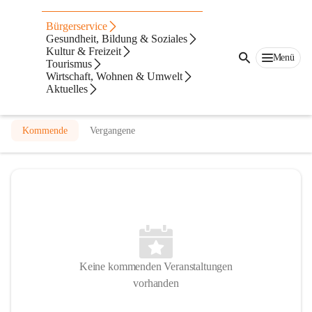
Freiwillige Feuerwehr Hirzenriegl
Bürgerservice
Gesundheit, Bildung & Soziales
@freiwillige-feuerwehr-hirzenriegl
Kultur & Freizeit
Feuerwehr
Menü
Tourismus
Wirtschaft, Wohnen & Umwelt
In CITIES öffnen
Aktuelles
Kommende
Vergangene
Keine kommenden Veranstaltungen
vorhanden