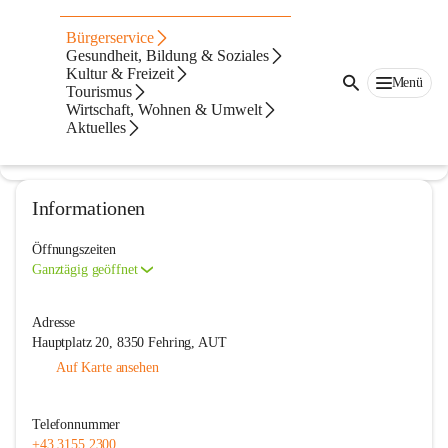
Freiwillige Feuerwehr der Stadt
Bürgerservice
Fehring
Gesundheit, Bildung & Soziales
Kultur & Freizeit
Menü
@freiwillige-feuerwehr-der-stadt-fehring
Tourismus
Feuerwehr, Verein
Wirtschaft, Wohnen & Umwelt
Aktuelles
In CITIES öffnen
Informationen
Öffnungszeiten
Ganztägig geöffnet
Adresse
Hauptplatz 20, 8350 Fehring, AUT
Auf Karte ansehen
Telefonnummer
+43 3155 2300