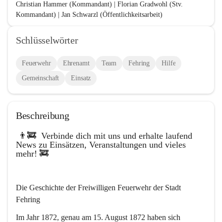
Christian Hammer (Kommandant) | Florian Gradwohl (Stv. 
Kommandant) | Jan Schwarzl (Öffentlichkeitsarbeit)
Fotos (Karl Kapper, Michael Schwarzl, Jan Schwarzl und FF 
Schlüsselwörter
Fehring)
Feuerwehr
Ehrenamt
Team
Fehring
Hilfe
Gemeinschaft
Einsatz
Beschreibung
 👨‍🚒  Verbinde dich mit uns und erhalte laufend 
News zu Einsätzen, Veranstaltungen und vieles 
mehr! 🚒   
Die Geschichte der Freiwilligen Feuerwehr der Stadt 
Fehring
Im Jahr 1872, genau am 15. August 1872 haben sich 