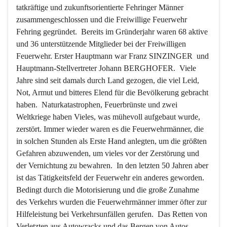
tatkräftige und zukunftsorientierte Fehringer Männer 
zusammengeschlossen und die Freiwillige Feuerwehr 
Fehring gegründet.  Bereits im Gründerjahr waren 68 aktive 
und 36 unterstützende Mitglieder bei der Freiwilligen 
Feuerwehr. Erster Hauptmann war Franz SINZINGER  und 
Hauptmann-Stellvertreter Johann BERGHOFER.  Viele 
Jahre sind seit damals durch Land gezogen, die viel Leid, 
Not, Armut und bitteres Elend für die Bevölkerung gebracht 
haben.  Naturkatastrophen, Feuerbrünste und zwei 
Weltkriege haben Vieles, was mühevoll aufgebaut wurde, 
zerstört. Immer wieder waren es die Feuerwehrmänner, die 
in solchen Stunden als Erste Hand anlegten, um die größten 
Gefahren abzuwenden, um vieles vor der Zerstörung und 
der Vernichtung zu bewahren.  In den letzten 50 Jahren aber 
ist das Tätigkeitsfeld der Feuerwehr ein anderes geworden.  
Bedingt durch die Motorisierung und die große Zunahme 
des Verkehrs wurden die Feuerwehrmänner immer öfter zur 
Hilfeleistung bei Verkehrsunfällen gerufen.  Das Retten von 
Verletzten aus Autowracks und das Bergen von Autos 