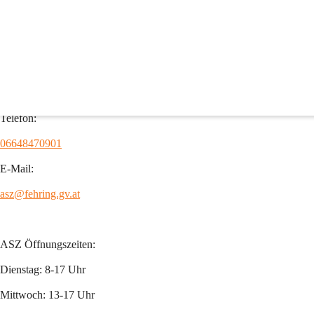
Außendienst
ASZ (Altstoffsammelzentrum)
8350 Fehring, Brunn 157
Telefon:
06648470901
E-Mail:
asz@fehring.gv.at
ASZ Öffnungszeiten:
Dienstag: 8-17 Uhr
Mittwoch: 13-17 Uhr