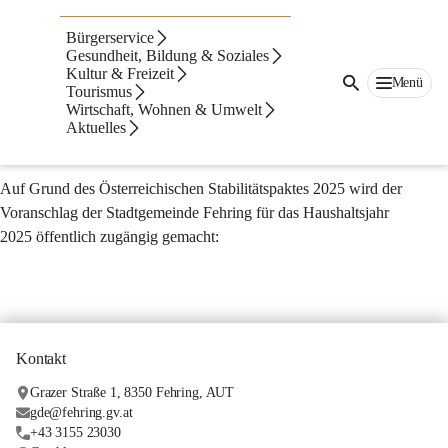
Tranzsparenz
Bürgerservice
VORANSCHLAG
Gesundheit, Bildung & Soziales
Kultur & Freizeit
Menü
Auf Grund des Österreichischen Stabilitätspaktes 2025 wird der 
Tourismus
Voranschlag der Stadtgemeinde Fehring für das Haushaltsjahr 
Wirtschaft, Wohnen & Umwelt
Aktuelles
2026 öffentlich zugängig gemacht:
RECHNUNGSABSCHLUSS
Auf Grund des Österreichischen Stabilitätspaktes 2025 wird der 
Voranschlag der Stadtgemeinde Fehring für das Haushaltsjahr 
2025 öffentlich zugängig gemacht:
Kontakt
Grazer Straße 1, 8350 Fehring, AUT
gde@fehring.gv.at
+43 3155 23030