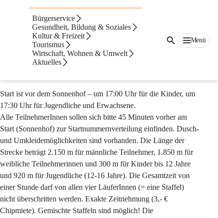
Auf dieser Seite
Bürgerservice
Sportangebot
Gesundheit, Bildung & Soziales
Kultur & Freizeit
Menü
Tourismus
Fehringer Staffellauf beim Schulschlussfest
Wirtschaft, Wohnen & Umwelt
Aktuelles
AM letzten Schultag vor den Sommerferien HEISST ES 
WIEDER „GEMEINSAM LÄUFT‘S IN FEHRING
Start ist vor dem Sonnenhof – um 17:00 Uhr für die Kinder, um 
17:30 Uhr für Jugendliche und Erwachsene.
Alle TeilnehmerInnen sollen sich bitte 45 Minuten vorher am 
Start (Sonnenhof) zur Startnummernverteilung einfinden. Dusch- 
und Umkleidemöglichkeiten sind vorhanden. Die Länge der 
Strecke beträgt 2.150 m für männliche Teilnehmer, 1.850 m für 
weibliche Teilnehmerinnen und 300 m für Kinder bis 12 Jahre 
und 920 m für Jugendliche (12-16 Jahre). Die Gesamtzeit von 
einer Stunde darf von allen vier LäuferInnen (= eine Staffel) 
nicht überschritten werden. Exakte Zeitnehmung (3,- € 
Chipmiete). Gemischte Staffeln sind möglich! Die 