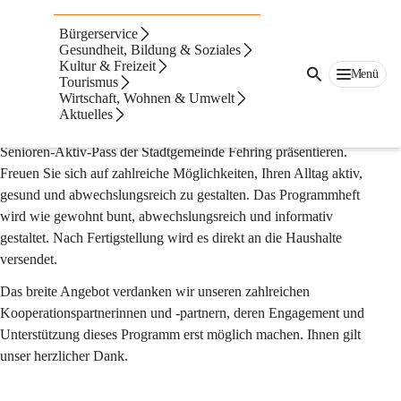
Senioren
Bürgerservice
Senioren-Aktiv-Pass - Ein abwechslungsreiches
Gesundheit, Bildung & Soziales
Kultur & Freizeit
Programm für ein aktives Jahr
Menü
Tourismus
Liebe Seniorinnen, liebe Senioren!
Wirtschaft, Wohnen & Umwelt
Aktuelles
Mit großer Freude dürfen wir Ihnen auch im Jahr 2026 den 
Senioren-Aktiv-Pass der Stadtgemeinde Fehring präsentieren. 
Freuen Sie sich auf zahlreiche Möglichkeiten, Ihren Alltag aktiv, 
gesund und abwechslungsreich zu gestalten. Das Programmheft 
wird wie gewohnt bunt, abwechslungsreich und informativ 
gestaltet. Nach Fertigstellung wird es direkt an die Haushalte 
versendet.
Das breite Angebot verdanken wir unseren zahlreichen 
Kooperationspartnerinnen und -partnern, deren Engagement und 
Unterstützung dieses Programm erst möglich machen. Ihnen gilt 
unser herzlicher Dank.