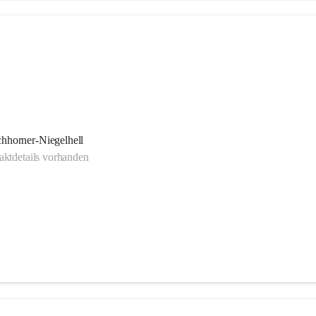
hhorner-Niegelhell
ktdetails vorhanden