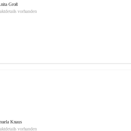
nita Groß
ktdetails vorhanden
uela Knaus
ktdetails vorhanden