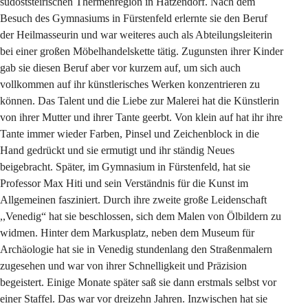
südoststeirischen Thermenregion in Hatzendorf. Nach dem 
Besuch des Gymnasiums in Fürstenfeld erlernte sie den Beruf 
der Heilmasseurin und war weiteres auch als Abteilungsleiterin 
bei einer großen Möbelhandelskette tätig. Zugunsten ihrer Kinder 
gab sie diesen Beruf aber vor kurzem auf, um sich auch 
vollkommen auf ihr künstlerisches Werken konzentrieren zu 
können. Das Talent und die Liebe zur Malerei hat die Künstlerin 
von ihrer Mutter und ihrer Tante geerbt. Von klein auf hat ihr ihre 
Tante immer wieder Farben, Pinsel und Zeichenblock in die 
Hand gedrückt und sie ermutigt und ihr ständig Neues 
beigebracht. Später, im Gymnasium in Fürstenfeld, hat sie 
Professor Max Hiti und sein Verständnis für die Kunst im 
Allgemeinen fasziniert. Durch ihre zweite große Leidenschaft 
,,Venedig“ hat sie beschlossen, sich dem Malen von Ölbildern zu 
widmen. Hinter dem Markusplatz, neben dem Museum für 
Archäologie hat sie in Venedig stundenlang den Straßenmalern 
zugesehen und war von ihrer Schnelligkeit und Präzision 
begeistert. Einige Monate später saß sie dann erstmals selbst vor 
einer Staffel. Das war vor dreizehn Jahren. Inzwischen hat sie 