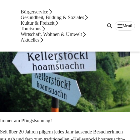
Kulturhighlights
Bürgerservice
Kellerstöckl hoamsuachn
Gesundheit, Bildung & Soziales
Kultur & Freizeit
Menü
Tourismus
Wirtschaft, Wohnen & Umwelt
Aktuelles
Immer am Pfingstsonntag!
Seit über 20 Jahren pilgern jedes Jahr tausende BesucherInnen 
aus nah und fern zum traditionellen »Kellerstöckl hoamsuachn« 