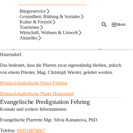
Auf dieser Seite
Bürgerservice
Kirche & Religion
Gesundheit, Bildung & Soziales
Kultur & Freizeit
Menü
Tourismus
Römisch-Katholische Kirche - Pfarrverband
Wirtschaft, Wohnen & Umwelt
Aktuelles
Fehring-Hatzendorf
Seit September 2014 besteht der Pfarrverband Fehring-
Hatzendorf.
Das bedeutet, dass die Pfarren zwar eigenständig bleiben, jedoch 
von einem Priester, Mag. Christoph Wiesler, geleitet werden.
Römisch-katholische Pfarre Fehring
Römisch-katholische Pfarre Hatzendorf
Evangelische Predigstation Fehring
Kontakt und weitere Informationen:
Evangelische Pfarrerin Mgr. Silvia Kamanova, PhD.
Telefon: 
069918878667