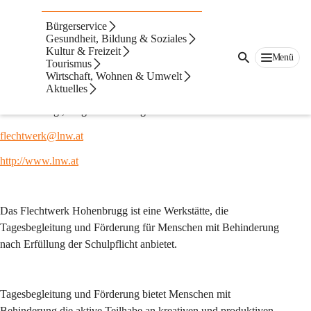
Auf dieser Seite
Bürgerservice
Integration
Gesundheit, Bildung & Soziales
Kultur & Freizeit
Menü
Tourismus
Lebenshilfe Netwerk GmbH - Werkstätte
Wirtschaft, Wohnen & Umwelt
Aktuelles
Fehring
8350 Fehring , Ungarnstraße 12g
flechtwerk@lnw.at
http://www.lnw.at
Das Flechtwerk Hohenbrugg ist eine Werkstätte, die 
Tagesbegleitung und Förderung für Menschen mit Behinderung 
nach Erfüllung der Schulpflicht anbietet.
Tagesbegleitung und Förderung bietet Menschen mit 
Behinderung die aktive Teilhabe an kreativen und produktiven 