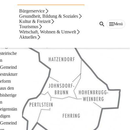
Gemeindestrukturrefor
Bürgerservice
m
Gesundheit, Bildung & Soziales
Kultur & Freizeit
Menü
Tourismus
Wirtschaft, Wohnen & Umwelt
2015 
Aktuelles
wurde im 
Zuge der 
steirische
n 
Gemeind
estrukturr
eform 
aus den 
bisherige
n 
eigenstän
digen 
Gemeind
en 