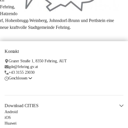
Fehring, 
Hatzendo
rf, Hohenbrugg-Weinberg, Johnsdorf-Brunn und Pertlstein eine 
neue kraftvolle Stadtgemeinde Fehring.
Kontakt
Grazer Straße 1, 8350 Fehring, AUT
gde@fehring.gv.at
+43 3155 23030
Geschlossen
Download CITIES
Android
iOS
Huawei