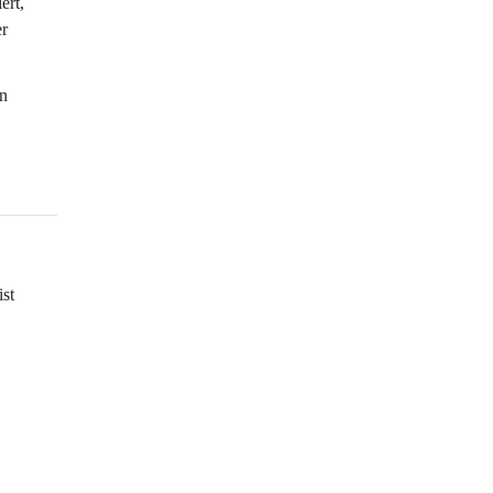
ert
, 
r 
n 
 
st 