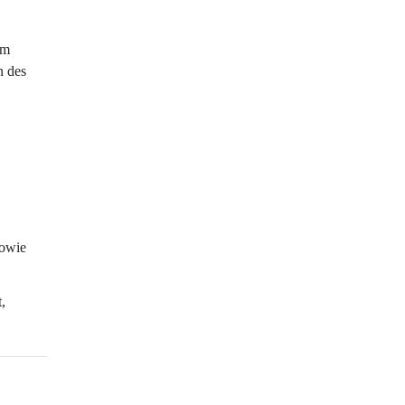
im 
 des 
sowie 
, 