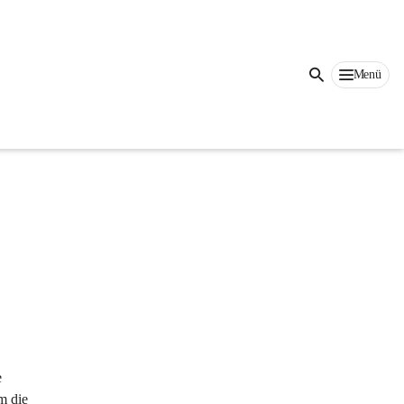
r 
Menü
ert
, 
 
m die 