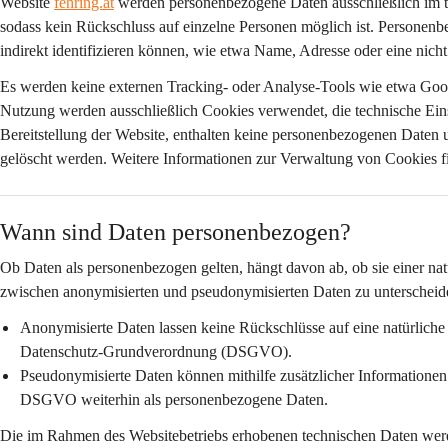
Website 
fehring.at
 werden personenbezogene Daten 
ausschließlich im
sodass kein Rückschluss auf einzelne Personen möglich ist. Personenbe
indirekt identifizieren können, wie etwa Name, Adresse oder eine nich
Es werden 
keine externen Tracking- oder Analyse-Tools
 wie etwa Goog
Nutzung werden ausschließlich Cookies verwendet, die 
technische Ein
Bereitstellung der Website, enthalten keine personenbezogenen Daten 
gelöscht werden. Weitere Informationen zur Verwaltung von Cookies fi
Wann sind Daten personenbezogen?
Ob Daten als personenbezogen gelten, hängt davon ab, ob sie einer nat
zwischen anonymisierten und pseudonymisierten Daten zu unterscheid
Anonymisierte Daten
 lassen keine Rückschlüsse auf eine natürlich
Datenschutz-Grundverordnung (DSGVO).
Pseudonymisierte Daten
 können mithilfe zusätzlicher Informatione
DSGVO weiterhin als personenbezogene Daten.
Die im Rahmen des Websitebetriebs erhobenen technischen Daten wer