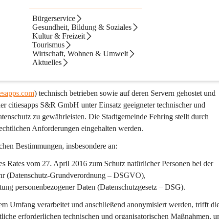
Bürgerservice
Gesundheit, Bildung & Soziales
Kultur & Freizeit
nd der Stadtgemeinde Fehring ein wichtiges Anliegen. Beim Betrieb de
Tourismus
 technisch notwendigen Umfang
 verarbeitet und 
unverzüglich anonymisi
Wirtschaft, Wohnen & Umwelt
Aktuelles
lich ist. Personenbezogene Daten sind Informationen, die eine 
tails über sie enthalten.
tiesapps.com
) technisch betrieben sowie auf deren Servern gehostet und 
r der citiesapps S&R GmbH unter Einsatz geeigneter technischer und 
enschutz zu gewährleisten. Die Stadtgemeinde Fehring stellt durch 
rechtlichen Anforderungen eingehalten werden.
lichen Bestimmungen, insbesondere an:
s Rates vom 27. April 2016 zum Schutz natürlicher Personen bei der 
r (
Datenschutz-Grundverordnung – DSGVO
),
eitung personenbezogener Daten
 (Datenschutzgesetz – DSG).
 Umfang verarbeitet und anschließend anonymisiert werden, trifft die
iche erforderlichen 
technischen und organisatorischen Maßnahmen
, u