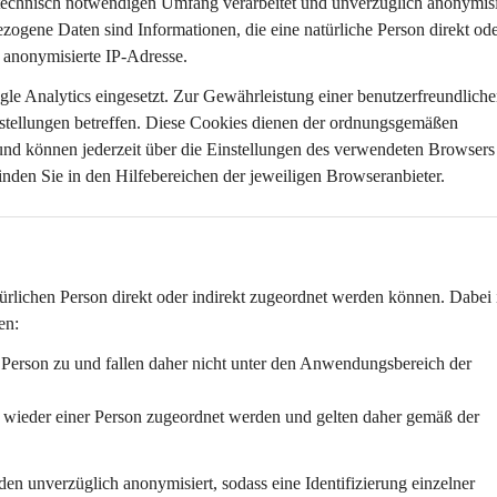
 technisch notwendigen Umfang
 verarbeitet und 
unverzüglich anonymisi
zogene Daten sind Informationen, die eine natürliche Person direkt ode
t anonymisierte IP-Adresse.
le Analytics eingesetzt. Zur Gewährleistung einer benutzerfreundliche
stellungen
 betreffen. Diese Cookies dienen der ordnungsgemäßen 
und können jederzeit über die Einstellungen des verwendeten Browsers
nden Sie in den Hilfebereichen der jeweiligen Browseranbieter.
ürlichen Person 
direkt oder indirekt
 zugeordnet werden können. Dabei i
en:
e Person zu und fallen daher nicht unter den Anwendungsbereich der 
n wieder einer Person zugeordnet werden und gelten daher gemäß der 
den 
unverzüglich anonymisiert
, sodass eine Identifizierung einzelner 