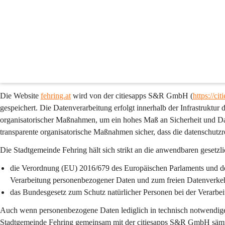
Datenschutz
1. Präambel
Der Schutz der Privatsphäre und der vertrauliche Umgang mit Daten si
Website 
fehring.at
 werden personenbezogene Daten 
ausschließlich im
sodass kein Rückschluss auf einzelne Besucherinnen oder Besucher mög
Identifizierung einer natürlichen Person ermöglichen oder spezifische De
Die Website 
fehring.at
 wird von der 
citiesapps S&R GmbH
 (
https://ci
gespeichert. Die Datenverarbeitung erfolgt innerhalb der Infrastruktu
organisatorischer Maßnahmen, um ein hohes Maß an Sicherheit und Dat
transparente organisatorische Maßnahmen sicher, dass die datenschutz
Die Stadtgemeinde Fehring hält sich strikt an die anwendbaren gesetz
die 
Verordnung (EU) 2016/679
 des Europäischen Parlaments und de
Verarbeitung personenbezogener Daten und zum freien Datenverkeh
das 
Bundesgesetz zum Schutz natürlicher Personen bei der Verarb
Auch wenn personenbezogene Daten lediglich in technisch notwendigem
Stadtgemeinde Fehring gemeinsam mit der citiesapps S&R GmbH sämtl