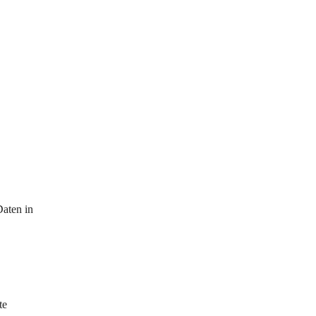
aten in 
te 