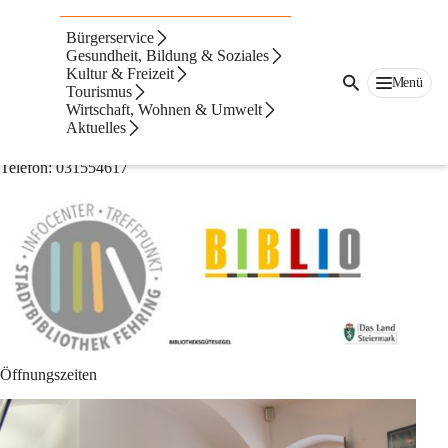
Auf dieser Seite
Bürgerservice
Bücherei
Gesundheit, Bildung & Soziales
Kultur & Freizeit
Menü
Tourismus
Stadtbibliothek Fehring
Wirtschaft, Wohnen & Umwelt
Aktuelles
Grazerstraße 3, 8350 Fehring (Gerberhaus)
Telefon: 031554617
Öffnungszeiten 