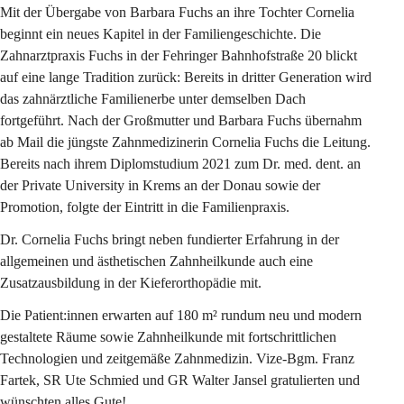
Mit der Übergabe von Barbara Fuchs an ihre Tochter Cornelia 
beginnt ein neues Kapitel in der Familiengeschichte. Die 
Zahnarztpraxis Fuchs in der Fehringer Bahnhofstraße 20 blickt 
auf eine lange Tradition zurück: Bereits in dritter Generation wird 
das zahnärztliche Familienerbe unter demselben Dach 
fortgeführt. Nach der Großmutter und Barbara Fuchs übernahm 
ab Mail die jüngste Zahnmedizinerin Cornelia Fuchs die Leitung. 
Bereits nach ihrem Diplomstudium 2021 zum Dr. med. dent. an 
der Private University in Krems an der Donau sowie der 
Promotion, folgte der Eintritt in die Familienpraxis.
Dr. Cornelia Fuchs bringt neben fundierter Erfahrung in der 
allgemeinen und ästhetischen Zahnheilkunde auch eine 
Zusatzausbildung in der Kieferorthopädie mit.
Die Patient:innen erwarten auf 180 m² rundum neu und modern 
gestaltete Räume sowie Zahnheilkunde mit fortschrittlichen 
Technologien und zeitgemäße Zahnmedizin. Vize-Bgm. Franz 
Fartek, SR Ute Schmied und GR Walter Jansel gratulierten und 
wünschten alles Gute!