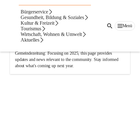
Bürgerservice
Dateien
Navigation
Text
Beste Resultate
Gesundheit, Bildung & Soziales
Kultur & Freizeit
Menü
Suchergebnisse
Suchergebnisse:
Tourismus
1
Wirtschaft, Wohnen & Umwelt
Gemeindezeitung
erscheint
3
Mal in:
Aktuelles
Gemeindezeitung
Seite
•
gemeindezeitung
Gemeindezeitung: Focusing on 2025, this page provides
updates and news relevant to the community. Stay informed
about what's coming up next year.